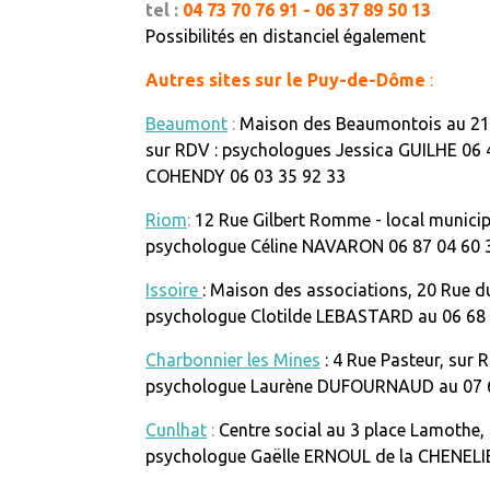
tel :
04 73 70 76 91 - 06 37 89 50 13
Possibilités en distanciel également
Autres sites sur le Puy-de-Dôme
:
Beaumont
:
Maison des Beaumontois au 21 r
sur RDV : psychologues Jessica GUILHE 06
COHENDY 06 03 35 92 33
Riom
:
12 Rue Gilbert Romme - local municip
psychologue Céline NAVARON 06 87 04 60 
Issoire
: Maison des associations, 20 Rue du
psychologue
Clotilde LEBASTARD au 06 68 
Charbonnier les Mines
: 4 Rue Pasteur, sur R
psychologue
Laurène DUFOURNAUD au 07 6
Cunlhat
:
Centre social au 3 place Lamothe, 
psychologue
Gaëlle ERNOUL de la CHENELI