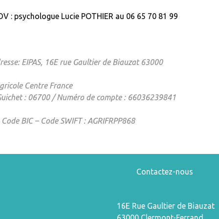
RDV : psychologue
Lucie POTHIER au
06 65 70 81 99
dresse: EIPAS, 16E rue Gaultier de Biauzat 63000
gricole Centre France
Guichet : 06700 / Numéro de compte : 66036239841
 Code BIC – Code SWIFT : AGRIFRPP868
Contactez-nous
16E Rue Gaultier de Biauzat
63000 Clermont-Ferrand