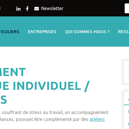
Newsletter
3
ICULIERS
ENTREPRISES
QUI SOMMES-NOUS ?
RES
MENT
 INDIVIDUEL /
S
 souffrant de stress au travail, un accompagnement
éances, pouvant être complémenté par des
ateliers