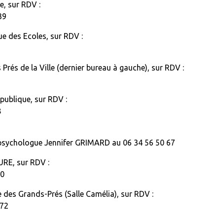
e, sur RDV :
39
e des Ecoles, sur RDV :
Prés de la Ville (dernier bureau à gauche), sur RDV :
1
épublique, sur RDV :
8
: psychologue
Jennifer GRIMARD au
06 34 56 50 67
URE, sur RDV :
90
 des Grands-Prés (Salle Camélia), sur RDV :
 72