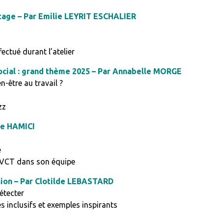
lotage – Par Emilie LEYRIT ESCHALIER
fectué durant l’atelier
ocial : grand thème 2025 – Par Annabelle MORGE
n-être au travail ?
zz
ne HAMICI
e
 QVCT dans son équipe
sion – Par Clotilde LEBASTARD
étecter
s inclusifs et exemples inspirants