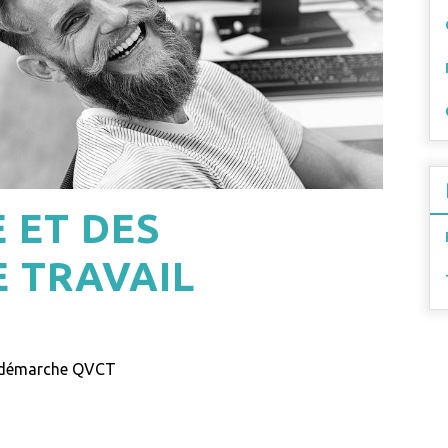
E ET DES
E TRAVAIL
la démarche QVCT