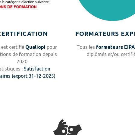
CERTIFICATION
FORMATEURS EXP
 est certifié
Qualiopi
pour
Tous les
formateurs EIP
ctions de formation depuis
diplômés et/ou certifié
2020.
atistiques :
Satisfaction
iaires (export 31-12-2025)