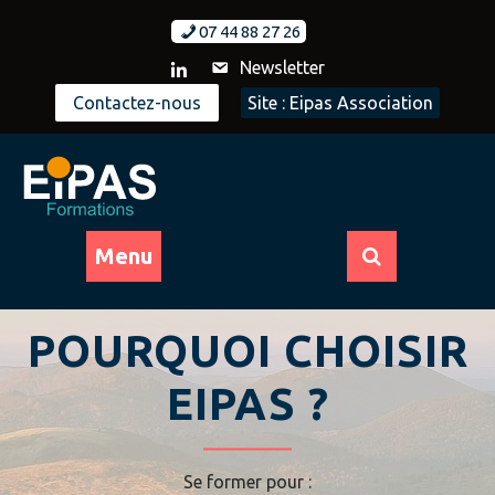
Skip
07 44 88 27 26
to
content
Newsletter
Contactez-nous
Site : Eipas Association
Menu
POURQUOI CHOISIR
EIPAS ?
Se former pour :